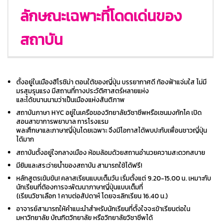
ลักษณะเฉพาะที่โดดเด่นของ
สถาบัน
ตั้งอยู่ในเมืองฮิโรชิม่า ตอนใต้ของญี่ปุ่น บรรยากาศดี ท้องฟ้าแจ่มใส ไม่มี
มรสุมรุนแรง มีสถานที่ทางประวัติศาสตร์หลายแห่ง
และได้ขนานนามว่าเป็นเมืองแห่งสันติภาพ
สถาบันภาษา HYC อยู่ในเครือของวิทยาลัยวิชาชีพหรือเซนมงกักโค เปิด
สอนสาขาการพยาบาล การโรงแรม
พละศึกษาและภาษาญี่ปุ่นโดยเฉพาะ จึงมีโอกาสได้พบปะกับเพื่อนชาวญี่ปุ่น
ได้มาก
สถาบันตั้งอยู่ใจกลางเมือง ห้อมล้อมด้วยสถานอำนวยความสะดวกสบาย
มียิมและสระว่ายน้ำของสถาบัน สามารถใช้ได้ฟรี!
หลักสูตรเข้มข้น! คลาสเรียนแบบเต็มวัน เริ่มตั้งแต่ 9.20-15.00 น. เหมาะกับ
นักเรียนที่ต้องการจะพัฒนาภาษาญี่ปุ่นแบบเต็มที่
(เรียนวิชาเลือก 1 คาบต่อสัปดาห์ โดยจะเลิกเรียน 16.40 น.)
อาจารย์สามารถให้คำแนะนำสำหรับนักเรียนที่ตั้งใจจะเข้าเรียนต่อใน
มหาวิทยาลัย บัณฑิตวิทยาลัย หรือวิทยาลัยวิชาชีพได้