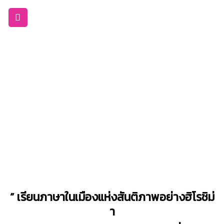
Skip
to
content
” เรียนภาษาในเมืองแห่งสันติภาพอย่างฮิโรชิม่
า